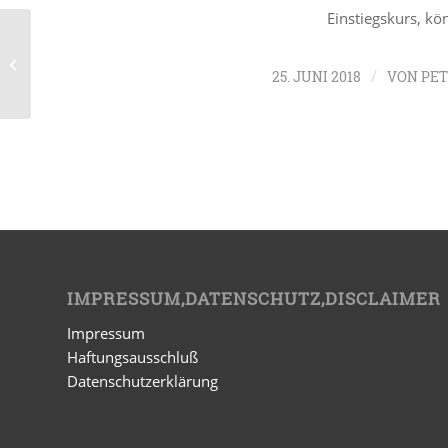
Einstiegskurs, kö
Wichtig: Übungstermin vom 25.05.
auf 9.06. verlegt
/
25. JUNI 2018
VON
PE
IMPRESSUM,DATENSCHUTZ,DISCLAIMER
Impressum
Haftungsausschluß
Datenschutzerklärung