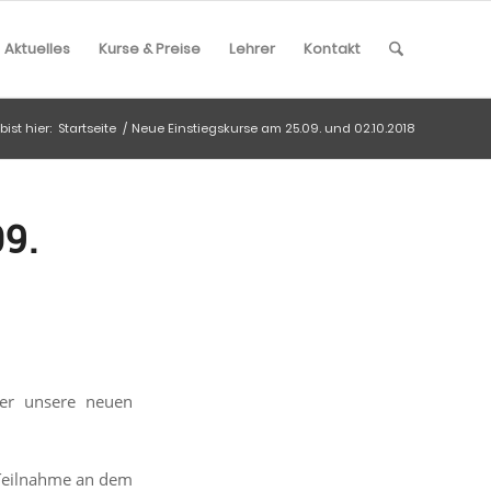
Aktuelles
Kurse & Preise
Lehrer
Kontakt
bist hier:
Startseite
/
Neue Einstiegskurse am 25.09. und 02.10.2018
9.
er unsere neuen
 Teilnahme an dem