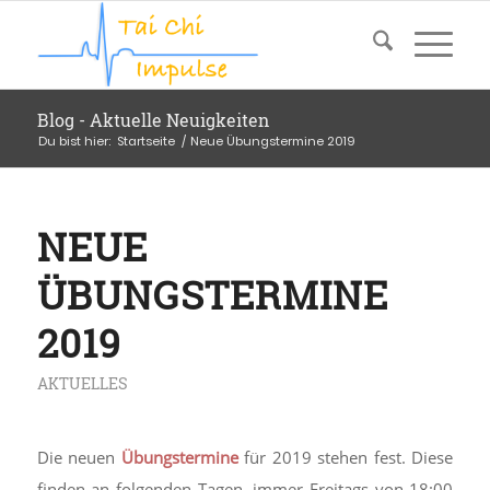
Blog - Aktuelle Neuigkeiten
Du bist hier:
Startseite
/
Neue Übungstermine 2019
NEUE
ÜBUNGSTERMINE
2019
AKTUELLES
Die neuen
Übungstermine
für 2019 stehen fest. Diese
finden an folgenden Tagen, immer Freitags von 18:00