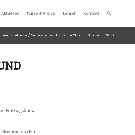
Aktuelles
Kurse & Preise
Lehrer
Kontakt
 hier:
Startseite
/
Neue Einstiegskurse am 21. und 28. Januar 2020
 UND
en Einstiegskurse.
 Teilnahme an dem