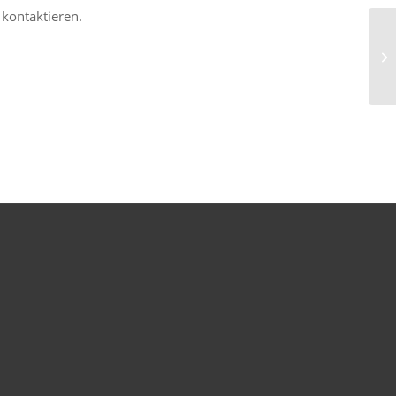
 kontaktieren.
Ne
Mä