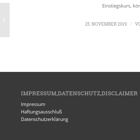
Einstiegskurs, kö
Neue Einstiegskurse am 14. und 21.
Januar 2020
/
25. NOVEMBER 2019
V
IMPRESSUM,DATENSCHUTZ,DISCLAIMER
Impressum
Haftungsausschluß
Datenschutzerklärung