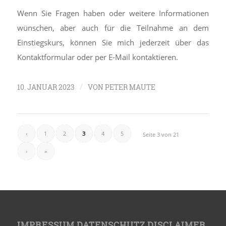
Wenn Sie Fragen haben oder weitere Informationen
wünschen, aber auch für die Teilnahme an dem
Einstiegskurs, können Sie mich jederzeit über das
Kontaktformular oder per E-Mail kontaktieren.
/
10. JANUAR 2023
VON
PETER MAUTE
‹
1
2
3
4
5
Seite 3 von 21
›
»
IMPRESSUM,DATENSCHUTZ,DISCLAIMER